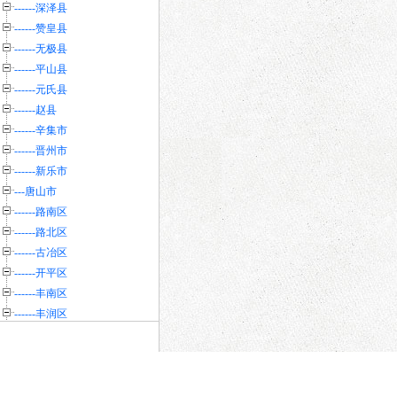
------深泽县
------赞皇县
------无极县
------平山县
------元氏县
------赵县
------辛集市
------晋州市
------新乐市
---唐山市
------路南区
------路北区
------古冶区
------开平区
------丰南区
------丰润区
------曹妃甸区
------滦南县
------乐亭县
------迁西县