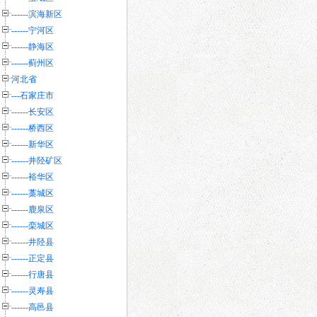
------滨海新区
------宁河区
------静海区
------蓟州区
河北省
---石家庄市
------长安区
------桥西区
------新华区
------井陉矿区
------裕华区
------藁城区
------鹿泉区
------栾城区
------井陉县
------正定县
------行唐县
------灵寿县
------高邑县