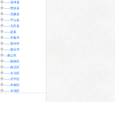
------深泽县
------赞皇县
------无极县
------平山县
------元氏县
------赵县
------辛集市
------晋州市
------新乐市
---唐山市
------路南区
------路北区
------古冶区
------开平区
------丰南区
------丰润区
------曹妃甸区
------滦南县
------乐亭县
------迁西县