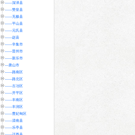
------深泽县
------赞皇县
------无极县
------平山县
------元氏县
------赵县
------辛集市
------晋州市
------新乐市
---唐山市
------路南区
------路北区
------古冶区
------开平区
------丰南区
------丰润区
------曹妃甸区
------滦南县
------乐亭县
------迁西县