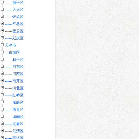
------昌平区
------大兴区
------怀柔区
------平谷区
------密云区
------延庆区
天津市
---市辖区
------和平区
------河东区
------河西区
------南开区
------河北区
------红桥区
------东丽区
------西青区
------津南区
------北辰区
------武清区
------宝坻区