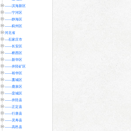
------滨海新区
------宁河区
------静海区
------蓟州区
河北省
---石家庄市
------长安区
------桥西区
------新华区
------井陉矿区
------裕华区
------藁城区
------鹿泉区
------栾城区
------井陉县
------正定县
------行唐县
------灵寿县
------高邑县