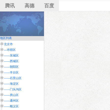
腾讯
高德
百度
地区列表
北京市
---市辖区
------东城区
------西城区
------朝阳区
------丰台区
------石景山区
------海淀区
------门头沟区
------房山区
------通州区
------顺义区