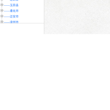
------玉田县
------遵化市
------迁安市
------滦州市
---秦皇岛市
------海港区
------山海关区
------北戴河区
------抚宁区
------青龙满族自治县
------昌黎县
------卢龙县
---邯郸市
------邯山区
------丛台区
------复兴区
------峰峰矿区
------肥乡区
------永年区