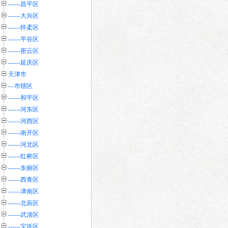
------昌平区
------大兴区
------怀柔区
------平谷区
------密云区
------延庆区
天津市
---市辖区
------和平区
------河东区
------河西区
------南开区
------河北区
------红桥区
------东丽区
------西青区
------津南区
------北辰区
------武清区
------宝坻区