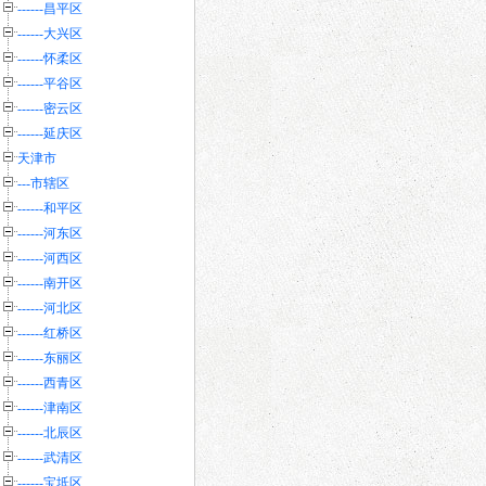
------昌平区
------大兴区
------怀柔区
------平谷区
------密云区
------延庆区
天津市
---市辖区
------和平区
------河东区
------河西区
------南开区
------河北区
------红桥区
------东丽区
------西青区
------津南区
------北辰区
------武清区
------宝坻区