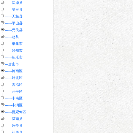
------深泽县
------赞皇县
------无极县
------平山县
------元氏县
------赵县
------辛集市
------晋州市
------新乐市
---唐山市
------路南区
------路北区
------古冶区
------开平区
------丰南区
------丰润区
------曹妃甸区
------滦南县
------乐亭县
------迁西县