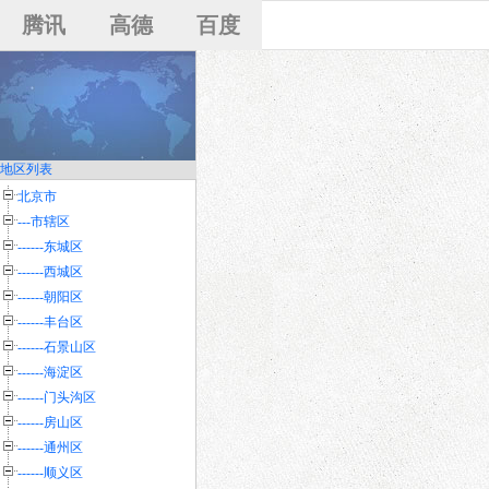
腾讯
高德
百度
地区列表
北京市
---市辖区
------东城区
------西城区
------朝阳区
------丰台区
------石景山区
------海淀区
------门头沟区
------房山区
------通州区
------顺义区