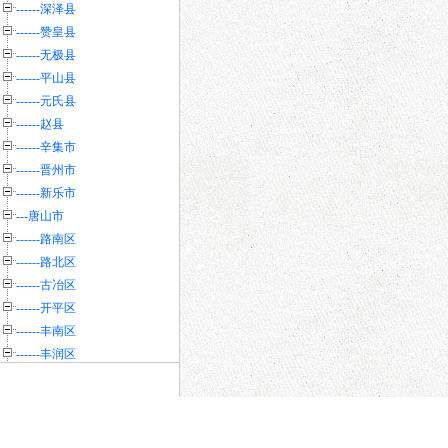
------深泽县
------赞皇县
------无极县
------平山县
------元氏县
------赵县
------辛集市
------晋州市
------新乐市
---唐山市
------路南区
------路北区
------古冶区
------开平区
------丰南区
------丰润区
------曹妃甸区
------滦南县
------乐亭县
------迁西县