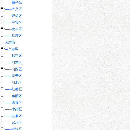
------昌平区
------大兴区
------怀柔区
------平谷区
------密云区
------延庆区
天津市
---市辖区
------和平区
------河东区
------河西区
------南开区
------河北区
------红桥区
------东丽区
------西青区
------津南区
------北辰区
------武清区
------宝坻区