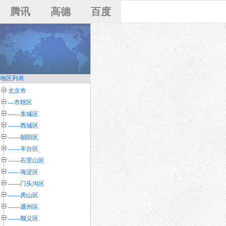
腾讯
高德
百度
地区列表
北京市
---市辖区
------东城区
------西城区
------朝阳区
------丰台区
------石景山区
------海淀区
------门头沟区
------房山区
------通州区
------顺义区