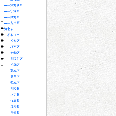
------滨海新区
------宁河区
------静海区
------蓟州区
河北省
---石家庄市
------长安区
------桥西区
------新华区
------井陉矿区
------裕华区
------藁城区
------鹿泉区
------栾城区
------井陉县
------正定县
------行唐县
------灵寿县
------高邑县