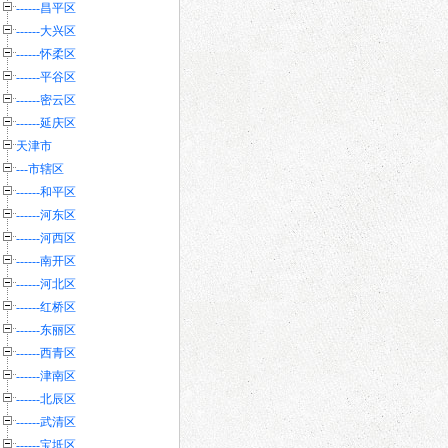
------昌平区
------大兴区
------怀柔区
------平谷区
------密云区
------延庆区
天津市
---市辖区
------和平区
------河东区
------河西区
------南开区
------河北区
------红桥区
------东丽区
------西青区
------津南区
------北辰区
------武清区
------宝坻区