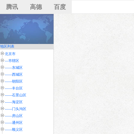
腾讯
高德
百度
地区列表
北京市
---市辖区
------东城区
------西城区
------朝阳区
------丰台区
------石景山区
------海淀区
------门头沟区
------房山区
------通州区
------顺义区