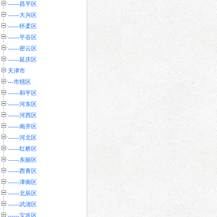
------昌平区
------大兴区
------怀柔区
------平谷区
------密云区
------延庆区
天津市
---市辖区
------和平区
------河东区
------河西区
------南开区
------河北区
------红桥区
------东丽区
------西青区
------津南区
------北辰区
------武清区
------宝坻区