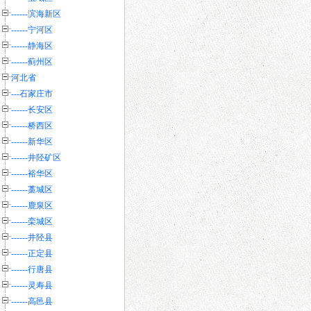
------滨海新区
------宁河区
------静海区
------蓟州区
河北省
---石家庄市
------长安区
------桥西区
------新华区
------井陉矿区
------裕华区
------藁城区
------鹿泉区
------栾城区
------井陉县
------正定县
------行唐县
------灵寿县
------高邑县