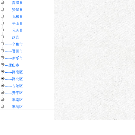
------深泽县
------赞皇县
------无极县
------平山县
------元氏县
------赵县
------辛集市
------晋州市
------新乐市
---唐山市
------路南区
------路北区
------古冶区
------开平区
------丰南区
------丰润区
------曹妃甸区
------滦南县
------乐亭县
------迁西县